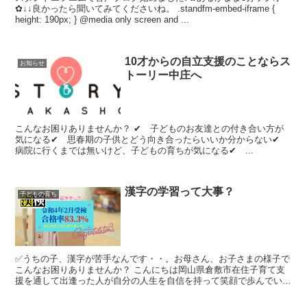
✿↓↓良かったら聞いてみてくださいね。 .standfm-embed-iframe {
height: 190px; } @media only screen and ...
10才からの自立支援のことならス
お知らせ
トーリー中庄へ
こんなお困りありませんか？ ✔ 子どものお友達との付き合い方が
気になる✔ 思春期の子供とどう向き合ったらいいか分からない✔
病院に行くまでは無いけど、子どもの育ちが気になる✔ ...
漢字の学習って大事？
子どもの育ち
✅うちの子、漢字が苦手なんです・・。お母さん、お子さまの様子で
こんなお困りありませんか？ こんにちは岡山県倉敷市在住子育て支
援を通して出逢った人が自分の人生を自信を持って笑顔で歩んでいけ
るようサポートを行うかりながゆう...