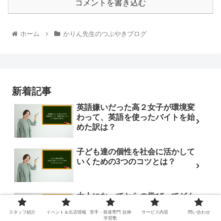
コメントを書き込む
ホーム
かりん先生のつぶやきブログ
新着記事
英語嫌いだった高２女子が環境変
わって、英語を使ったバイトを始
めた訳は？
子ども達の個性を社会に活かして
いくための3つのコツとは？
大人になってからの学びってどん
なもの？
スタッフ紹介
イベント＆出店情報
苦手・発達専門 自伸
サービス内容
問い合わせ
学習塾