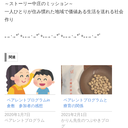
～ストーリー中庄のミッション～
一人ひとりが住み慣れた地域で価値ある生活を送れる社会
作り
｡.｡･.｡*ﾟ+｡｡.｡･.｡*ﾟ+｡｡.｡･.｡*ﾟ+｡｡.｡･.｡*ﾟ+｡｡.｡･.｡*ﾟ
関連
ペアレントプログラムin
ペアレントプログラムと
倉敷 参加者の感想
療育の関係
2020年1月7日
2021年2月1日
ペアレントプログラム
かりん先生のつぶやきブロ
グ