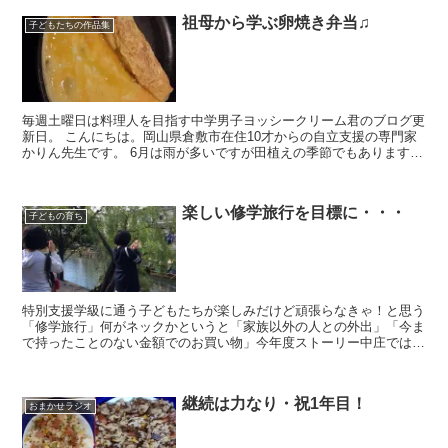
祖母から学ぶ卵焼き弁当♫
子どもたちの作品集
毎週土曜日は料理人を目指す中学男子ヨッシークリーム君のブログ更
新日。 こんにちは。岡山県倉敷市在住10才からの自立支援の専門家
かりん先生です。 6月は雨が多いですが田植えの季節でもあります
ね。 かりん先生の家の周りの田ん...
楽しい修学旅行を目標に・・・
子どもの育ち
特別支援学級に通う子どもたちが楽しみだけど頑張らなきゃ！と思う
「修学旅行」何がネックかというと「家族以外の人との外出」「今ま
で持ったことのない金額でのお買い物」今年度ストーリー中庄では楽
しい修学旅行にするプロジェクトを行っておりますそして...
継続は力なり・祝1年目！
おまかせラジオ