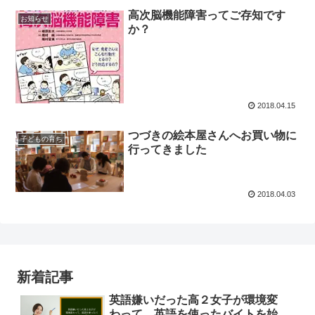
高次脳機能障害ってご存知です
お知らせ
か？
2018.04.15
つづきの絵本屋さんへお買い物に
子どもの育ち
行ってきました
2018.04.03
新着記事
英語嫌いだった高２女子が環境変
わって、英語を使ったバイトを始